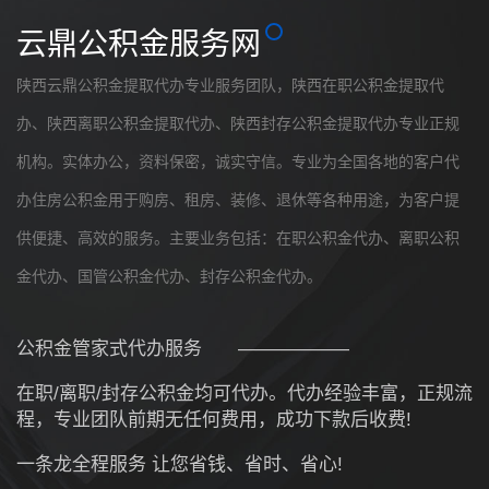
云鼎公积金服务网
陕西
云鼎公积金提取代办专业服务团队，
陕西
在职公积金提取代
办、
陕西
离职公积金提取代办、
陕西
封存公积金提取代办专业正规
机构。实体办公，资料保密，诚实守信。专业为全国各地的客户代
办住房公积金用于购房、租房、装修、退休等各种用途，为客户提
供便捷、高效的服务。
主要业务包括：在职公积金代办、离职公积
金代办、国管公积金代办、封存公积金代办。
公积金管家式代办服务
——————
在职/离职/封存公积金均可代办。代办经验丰富，正规流
程，专业团队前期无任何费用，成功下款后收费!
一条龙全程服务 让您省钱、省时、省心!