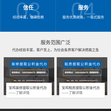
03
04
信任
服务
经验丰富，值得信赖
服务优质完善，一站式服务
服务范围广泛
代办经验丰富，客户至上，为社会各界客户解决燃眉之急
宝鸡装修提取公积金代办
宝鸡租房提取公积金代办
——了解详情
——了解详情