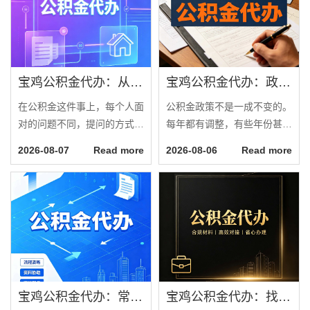
宝鸡公积金代办：从提问方式就能看出你是否需要帮助
宝鸡公积金代办：政策一直在变，你需要有人帮你盯着
在公积金这件事上，每个人面
公积金政策不是一成不变的。
对的问题不同，提问的方式也
每年都有调整，有些年份甚至
不同。而你问出的问题，其实
几个月就变一次。你去年办的
2026-08-07
Read more
2026-08-06
Read more
已经在告诉你，你需不需要找
业务，今年可能规则已经不同
人帮忙。问“需要什么材料”说
了。你年初查的政策，年中可
明你还在起点这是最基础的问
能已经更新了。如果你自己办
题。想知道办理某项业务要准
理，政策变化是一个需要特别
备哪些材料，说明你还没有开
关注的因素。今天说说政策变
始办，正在做前期准备。你自
化这件事。最近的变化有哪些
己去查官网或者翻APP，通常
租房提取额度提高了。今年很
能找到答案。如果...
多城市上调了租房提取...
宝鸡公积金代办：常见误区
宝鸡公积金代办：找不找代办的最终判断标准